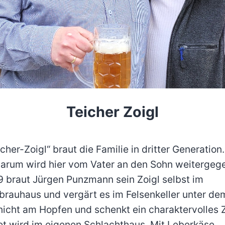
Teicher Zoigl
cher-Zoigl“ braut die Familie in dritter Generation
arum wird hier vom Vater an den Sohn weitergeg
9 braut Jürgen Punzmann sein Zoigl selbst im
auhaus und vergärt es im Felsenkeller unter de
 nicht am Hopfen und schenkt ein charaktervolles Z
t wird im eigenen Schlachthaus. Mit Leberkäse,