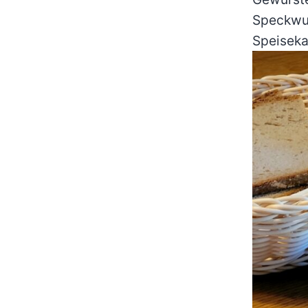
Speckwur
Speisekar