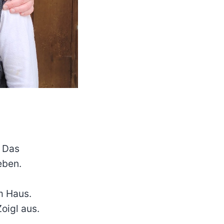
. Das
eben.
m Haus.
oigl aus.