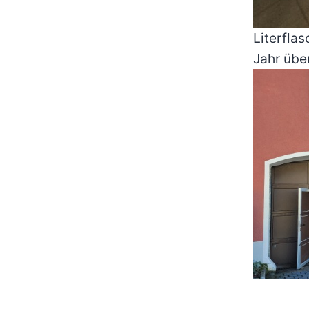
Literfla
Jahr übe