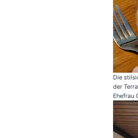
Die stils
der Terr
Ehefrau 