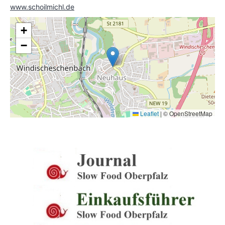
www.schoilmichl.de
+
−
Leaflet
|
© OpenStreetMap