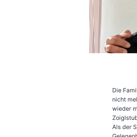
Die Famil
nicht me
wieder m
Zoiglstub
Als der 
Gelegenh