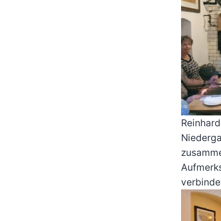
Reinhard 
Niederga
zusamme
Aufmerks
verbindet