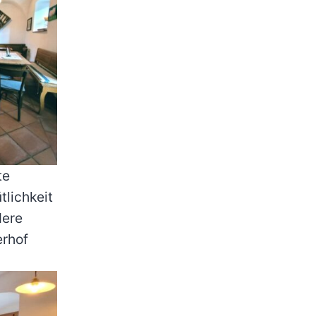
te
lichkeit
dere
erhof