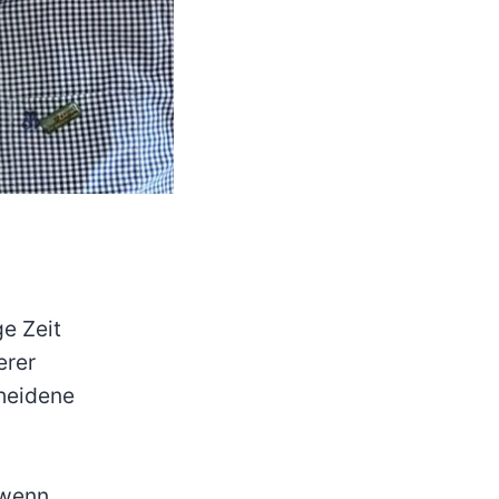
ge Zeit
erer
cheidene
 wenn