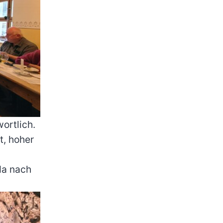
ortlich.
t, hoher
da nach