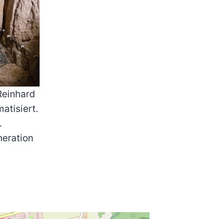
Reinhard
atisiert.
.
neration